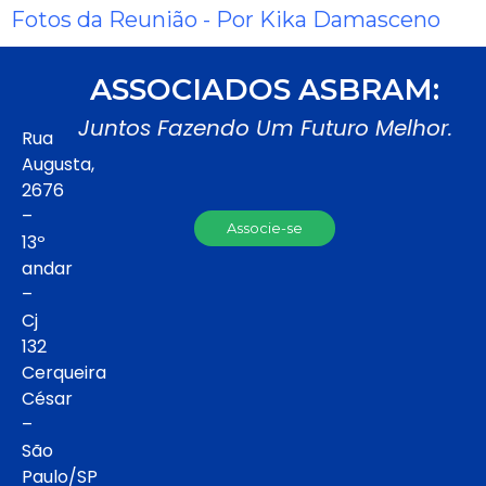
Fotos da Reunião - Por Kika Damasceno
ASSOCIADOS ASBRAM:
Juntos Fazendo Um Futuro Melhor.
Rua
Augusta,
2676
–
Associe-se
13º
andar
–
Cj
132
Cerqueira
César
–
São
Paulo/SP