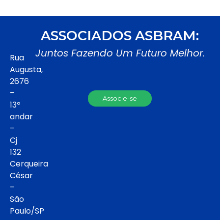
ASSOCIADOS ASBRAM:
Juntos Fazendo Um Futuro Melhor.
Rua
Augusta,
2676
–
Associe-se
13º
andar
–
Cj
132
Cerqueira
César
–
São
Paulo/SP