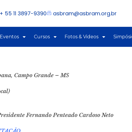
+ 55 11 3897-9390
asbram@asbram.org.br
 Eventos
Cursos
Fotos & Videos
Simpósi
cabana, Campo Grande – MS
cal)
Presidente Fernando Penteado Cardoso Neto
NTAÇÃO